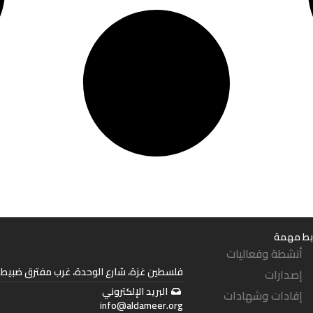
بط مهمة
أنشطة وفعاليات
فلسطين غزة، شارع الوحدة، غرب مفترق ضبيط. 
إصدارات
البريد الإلكتروني
إفادات وشهادات
info@aldameer.org