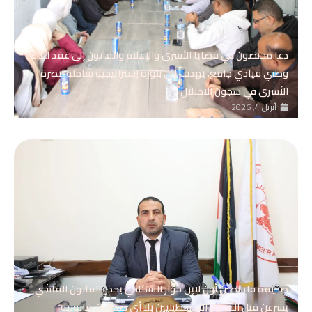
دعا مختصون في قضايا الأسرى والإعلام والقانون إلى عقد لقاء
وطني قيادي جامع، يهدف إلى بلورة إستراتيجية شاملة لنصرة
الأسرى في سجون الاحتلال
أبريل 4, 2026
صحيفة فلسطين أون لاين حوار السكافي يحذر: القانون الفاشي
يشرعن قتل الأسرى الفلسطينيين بلا أي ضمانات قانونية