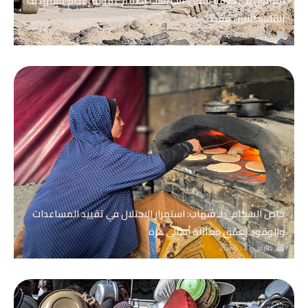
القانون في خدمة القتل: الكنيست يصمم عقوبة إعدام تستهدف
الفلسطينيين فقط
مارس 31, 2026
خاص السكافي لـ شهاب: استمرار الاحتلال في تقييد المساعدات
والوقود يعمّق معاناة أهالي غزة
مارس 11, 2026