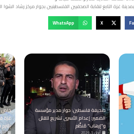
ينة غزة التابع لنقابة الصحفيين الفلسطينيين بجوار مركز رشاد الشوا ال
WhatsApp
X
F
صحيفة فلسطين: حوار مدير مؤسسة
خاص ا
الضمير: إعدام الأسرى تشريع للقتل
غزة ق
و”إرهاب” مُنظَّم
يلتزم 
أبريل 5, 2026
أبريل 5, 26