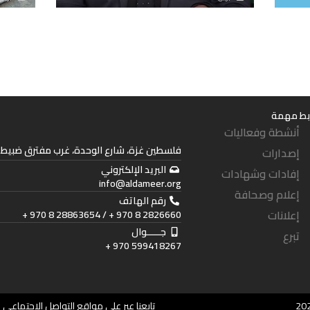
بط مهمة
أنشطة وفعاليات
فلسطين غزة، شارع الوحدة، غرب مفترق ضبيط. 
إصدارات
البريد الإلكتروني
إفادات وشهادات
info@aldameer.org
إعلام وصحافة
رقم الهاتف
إعلانات
2826660 8 970 + / 28863654 8 970 +
جـــــوال
تبرع
599418267 970 +
تابعنا عبر على مواقع التواصل الإجتماعي