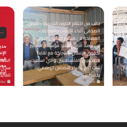
جانب من اختتام الدورة التدريبية «العمل
الصحفي أثناء الأزمات والصراعات
المسلحة في منظور القانون الدولي»
في يومه الثالث. تنفيذ مؤسسة الضمير
لحقوق الإنسان بالشراكة مع نقابة
الصحفيين الفلسطينيين والتي استمرت
المعت
فال
ثلاث ايام .بمركز التضامن الإعلامي
سدي ت
بخانيونس
للغاية
يناير 25, 2026
سبتمبر 6,