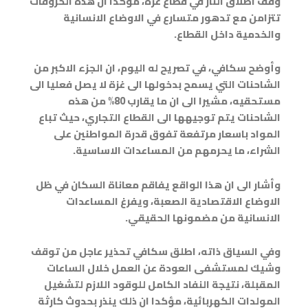
وقف اطلاق النار في قطاع غزة، مؤكدا ان هذه الخروقات
تتزامن مع تدهور متسارع في الاوضاع الانسانية
والخدمية داخل القطاع.
وأوضح سكافي، في تصريح له اليوم، ان الجزء الاكبر من
الشاحنات التي يسمح بدخولها الى غزة لا يصل فعليا الى
مستحقيه، مشيرا الى ان ما يقارب 80% من هذه
الشاحنات يتم توجيهها الى القطاع التجاري، حيث تباع
المواد باسعار مرتفعة تفوق قدرة المواطنين على
الشراء، ما يحرمهم من المساعدات الاساسية.
وأشار الى ان هذا الواقع يفاقم معاناة السكان في ظل
الاوضاع الاقتصادية الصعبة، ويفرغ المساعدات
الانسانية من مضمونها الحقيقي.
وفي السياق ذاته، اطلق سكافي تحذير عاجل من توقف
وشيك لمستشفى العودة عن العمل خلال الساعات
المقبلة، نتيجة النفاد الكامل للوقود اللازم لتشغيل
المولدات الكهربائية، مؤكدا ان ذلك ينذر بحدوث كارثة