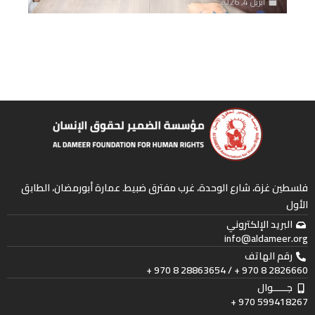
أبريل 4, 2026
فلسطين غزة، شارع الوحدة، غرب مفترق ضبيط. عمارة أبورمضان، الطابق
الأول
البريد الإلكتروني
info@aldameer.org
رقم الهاتف
2826660 8 970 + / 28863654 8 970 +
جـــــوال
599418267 970 +