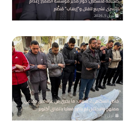
صحيفة فلسطين: حوار مدير مؤسسة الضمير: إعدام
الأسرى تشريع للقتل و”إرهاب” مُنظَّم
أبريل 5, 2026
خاص السكافي لـ شهاب: ما يجري في غزة قتل جماعي
ممنهج والاحتلال لم يلتزم فعليا باتفاق أكتوبر
أبريل 5, 2026