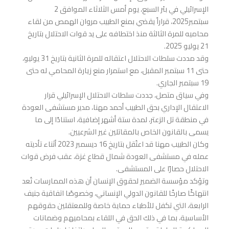
الإسرائيلي في بئر السبع، يوم أمس الثلاثاء الموافق 2
سبتمبر2025، قراراً يقضي بمنع الطبيب مروان الهمص من لقاء
محاميه للمرة الثالثة منذ اختطافه على يد قوات الاحتلال بتاريخ
21 يوليو 2025.
وقد مددت سلطات الاحتلال اعتقاله للمرة الثانية بتاريخ 31 يوليو،
حتى 11 سبتمبر المقبل، مع استمرار منع زيارة المحامي له حتى
19 سبتمبر الجاري.
وفي سياق متصل، جددت سلطات الاحتلال الإسرائيلي قرار
الاعتقال الإداري بحق الطبيب أحمد مهنا، مدير مستشفى العودة
في منطقة تل الزعتر، لمدة ستة أشهر إضافية، استنادًا إلى ما
يسمى بالقانون الخاص بالمقاتلين غير الشرعيين.
وكان الطبيب مهنا قد اعتُقل بتاريخ 16 ديسمبر 2023 أثناء تأديته
عمله في مستشفى العودة شمال قطاع غزة، عقب فرض قوات
الاحتلال حصارًا على المستشفى.
وتؤكد مؤسسة الضمير لحقوق الإنسان أن هذه الممارسات تُعد
انتهاكًا صارخًا للقانون الدولي الإنساني، وخصوصًا اتفاقية جنيف
الرابعة، التي تكفل للأطباء حماية خاصة وللمعتقلين حقوقهم
الأساسية، بما في ذلك الحق في اللقاء بمحاميهم وضمانات