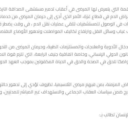
قمة التي يتعرض لها المرضى في أعقاب تدمير مستشفى الصداقة التر
مراض الدم في قطاع غزة، الأمر الذي أدى إلى حرمان المرضى من خدم
ات في الوصول للمستشفيات لتلقي عمليات نقل الدم ، في وقت يضطر ف
ياب وسائل النقل وارتفاع تكاليف المواصلات وتدهور الأوضاع الاقتصا
ال الأدوية والعلاجات والمستلزمات الطبية، وحرمان المرضى من التحويل
ون الدولي الإنساني، وخاصة اتفاقية جنيف الرابعة، التي تلزم قوة الاحت
 واضحًا للحق في الصحة والحق في الحياة المكفولين بموجب العهد الدو
ض المزمنة، بمن فيهم مرضى الثلاسيميا، لظروف تؤدي إلى تدهور حالته
ندرج ضمن سياسات العقاب الجماعي والاستهداف غير المباشر للمدنيين، و
سان تطالب بـ: