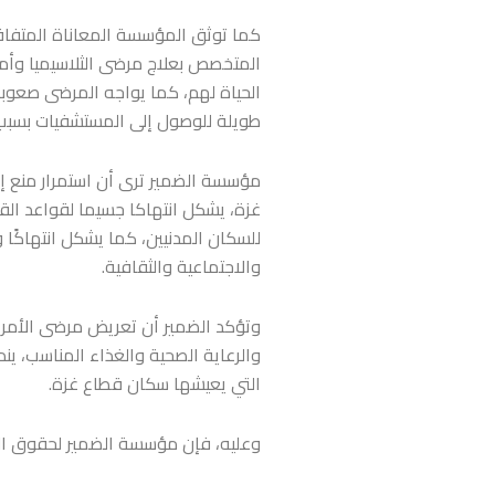
كما توثق المؤسسة المعاناة المتفا
المتخصص بعلاج مرضى الثلاسيميا وأ
الحياة لهم، كما يواجه المرضى صعوب
طويلة للوصول إلى المستشفيات بسبب غ
مؤسسة الضمير ترى أن استمرار منع إدخ
غزة، يشكل انتهاكا جسيما لقواعد القان
للسكان المدنيين، كما يشكل انتهاكًا
والاجتماعية والثقافية.
وتؤكد الضمير أن تعريض مرضى الأمرا
والرعاية الصحية والغذاء المناسب، ي
التي يعيشها سكان قطاع غزة.
وعليه، فإن مؤسسة الضمير لحقوق الإن