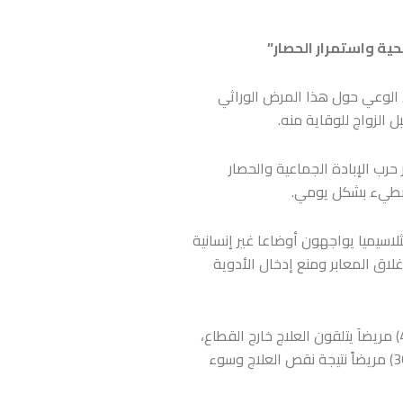
ية واستمرار الحصار”
ى الوعي حول هذا المرض الوراثي
الزواج للوقاية منه.
رب الإبادة الجماعية والحصار
البطيء بشكل يومي.
سيميا يواجهون أوضاعا غير إنسانية
العلاج الطارد للحديد Deferoxamine، إلى جانب استمرار إغلاق المعابر ومنع إدخال الأدوية
وبحسب إفادة الدكتورة سحر غنام يبلغ عدد مرضى الثلاسيميا داخل قطاع غزة نحو (237) مريضاً، إضافة إلى (40) مريضاَ يتلقون العلاج خارج القطاع،
فيما توفي خلال فترة الحرب نحو (48) مريضا، بينهم (12) مريض توفوا نتيجة القصف والاستهداف المباشر و (36) مريضاً نتيجة نقص العلاج وسوء