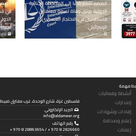
الضمير تقدم بلاغًا إلى المحكمة الجنائية
الضمير
قطاع غزة خلال شهر يوليو من بينهم 18
الدولية يوثق وفاة تسعة معتقلين
في قط
ستهداف
فلسطينيين في الاحتجاز العسكري
الدول
الإسرائيلي
تحركاً
يوليو 28, 2026
يوليو 19, 26
بط مهمة
أنشطة وفعاليات
فلسطين غزة، شارع الوحدة، غرب مفترق ضبيط. 
إصدارات
البريد الإلكتروني
إفادات وشهادات
info@aldameer.org
إعلام وصحافة
رقم الهاتف
إعلانات
2826660 8 970 + / 28863654 8 970 +