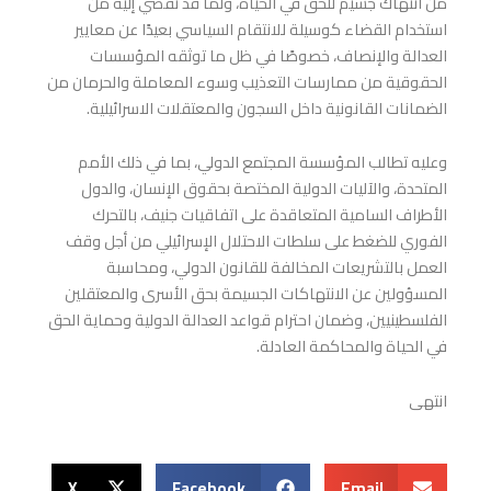
من انتهاك جسيم للحق في الحياة، ولما قد تفضي إليه من
استخدام القضاء كوسيلة للانتقام السياسي بعيدًا عن معايير
العدالة والإنصاف، خصوصًا في ظل ما توثقه المؤسسات
الحقوقية من ممارسات التعذيب وسوء المعاملة والحرمان من
الضمانات القانونية داخل السجون والمعتقلات الاسرائيلية.
وعليه تطالب المؤسسة المجتمع الدولي، بما في ذلك الأمم
المتحدة، والآليات الدولية المختصة بحقوق الإنسان، والدول
الأطراف السامية المتعاقدة على اتفاقيات جنيف، بالتحرك
الفوري للضغط على سلطات الاحتلال الإسرائيلي من أجل وقف
العمل بالتشريعات المخالفة للقانون الدولي، ومحاسبة
المسؤولين عن الانتهاكات الجسيمة بحق الأسرى والمعتقلين
الفلسطينيين، وضمان احترام قواعد العدالة الدولية وحماية الحق
في الحياة والمحاكمة العادلة.
انتهى
X
Facebook
Email