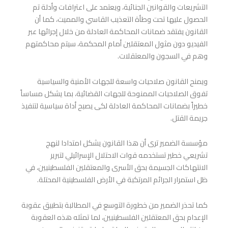
التشريعات والقوانين الجنائية، ويعتمد على اعترافات وأدلة تم
الحصول عليها تحت وطأة التعذيب القاسي والمميت، كما أن
القانون يفتقد ضمانات المحاكمة العادلة من خلال إجرائها عبر
الفيديو دون مثول المعتقلين أمام المحكمة، سيتم محاكمتهم
وهم في السجون والمعتقلات.
ويمنح القانون صلاحيات واسعة للجهات الأمنية والسياسية
تفوق الصلاحيات الممنوحة للجهات القضائية، بما يشكل مساساً
خطيراً بضمانات المحاكمة العادلة لكى يصبح أداة سياسية لتنفيذ
جريمة القتل.
مؤسسة الضمير ترى أن هذا القانون يشكل امتدادا لنهج
تشريعي خطير تستخدمه قوات الاحتلال الإسرائيلي لتبرير
الانتهاكات الجسيمة بحق الأسرى والمعتقلين الفلسطينيين، في
ظل استمرار الجرائم المرتكبة في الأرض الفلسطينية المحتلة.
كما تحذر الضمير من خطورة التوسع في المطالبة بتطبيق عقوبة
الإعدام بحق المعتقلين الفلسطينيين، لما تمثله هذه العقوبة