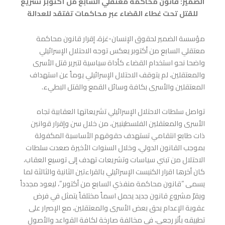
الضمير: قانون محاكمة معتقلي السابع من أكتوبر تشريع
للقتل تحت غطاء القضاء عبر محاكمات تفتقد للعدالة
مؤسسة الضمير لحقوق الإنسان-غزة، إقرار قانون محاكمة
معتقلي السابع من أكتوبر يعكس توجه الاحتلال الإسرائيلي
واضحا نحو استخدام القضاء كأداة سياسية لتبرير قتل الأسرى
والمعتقلين، لم يتوقف الاحتلال الإسرائيلي يوماً عن استهداف
المعتقلين والأسرى بكافة وسائل القمع والقتل البطيء.
تواصل سلطات الاحتلال الإسرائيلي تشريعاتها العقابية تجاه
الأسرى والمعتقلين الفلسطينيين، من خلال سن وإقرار قوانين
ذات طابع انتقامي تستهدف حقوقهم الأساسية المكفولة
بموجب القانون الدولي، وخلال السنوات الأخيرة صعدت سلطات
الاحتلال من تبني سياسات وتشريعات تهدف إلى توسيع العقاب،
كان أخرها اقرار الكنيست الإسرائيلي بالقراءتين الثانية والثالثة لما
يسمى “قانون محاكمة منفذي السابع من أكتوبر”، ليعود مجدداً
ويقرّ مشروع قانون جديد يحمل اسماً مختلفاً يتمثل في فرض
عقوبة الإعدام بحق بعض الأسرى والمعتقلين، مع الإصرار على
تطبيقه بأثر رجعي، في مخالفة صارخة لكافة القواعد والأصول