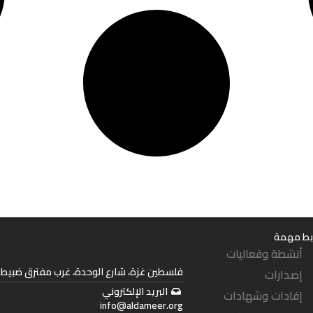
بط مهمة
أنشطة وفعاليات
فلسطين غزة، شارع الوحدة، غرب مفترق ضبيط. 
إصدارات
البريد الإلكتروني
إفادات وشهادات
info@aldameer.org