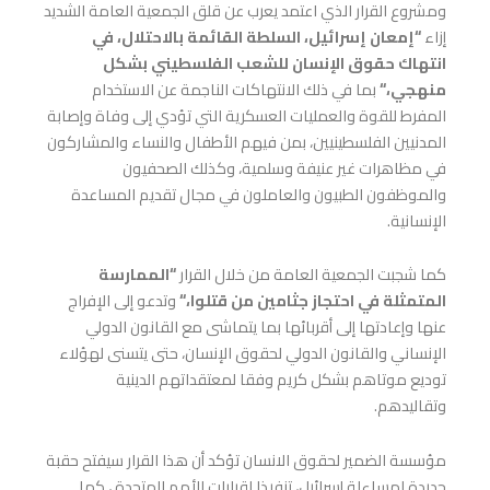
ومشروع القرار الذي اعتمد يعرب عن قلق الجمعية العامة الشديد
إزاء
“
إمعان إسرائيل، السلطة القائمة بالاحتلال، في
انتهاك حقوق الإنسان للشعب الفلسطيني بشكل
منهجي،
“
بما في ذلك الانتهاكات الناجمة عن الاستخدام
المفرط للقوة والعمليات العسكرية التي تؤدي إلى وفاة وإصابة
المدنيين الفلسطينيين، بمن فيهم الأطفال والنساء والمشاركون
في مظاهرات غير عنيفة وسلمية، وكذلك الصحفيون
والموظفون الطبيون والعاملون في مجال تقديم المساعدة
الإنسانية.
كما شجبت الجمعية العامة من خلال القرار
“
الممارسة
المتمثلة في احتجاز جثامين من قتلوا،
“
وتدعو إلى الإفراج
عنها وإعادتها إلى أقربائها بما يتماشى مع القانون الدولي
الإنساني والقانون الدولي لحقوق الإنسان، حتى يتسنى لهؤلاء
توديع موتاهم بشكل كريم وفقا لمعتقداتهم الدينية
وتقاليدهم.
مؤسسة الضمير لحقوق الانسان تؤكد أن هذا القرار سيفتح حقبة
جديدة لمساءلة إسرائيل، تنفيذا لقرارات الأمم المتحدة ، كما