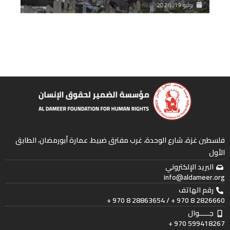
يوليو 19, 2026
فلسطين غزة، شارع الوحدة، غرب مفترق ضبيط. عمارة أبورمضان، الطابق
الأول
البريد الإلكتروني
info@aldameer.org
رقم الهاتف
2826660 8 970 + / 28863654 8 970 +
جـــــوال
599418267 970 +