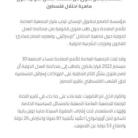
ماهية احتلال فلسطين
مؤسسة الضمير لحقوق الإنسان، ترحب بقرار الجمعية العامة
للأمم المتحدة حول طلب فتوى قانونية من محكمة العدل
الدولية حول ماهية الاحتلال “الإسرائيلي، وتعتبره انتصار لمبادئ
القانون وقرارات الشرعية الدولية .
وقد تبنت الجمعية العامة للأمم المتحدة مساء الجمعة 30
ديسمبر 2022 قرارا يقضي بالطلب إلى محكمة العدل الدولية أن
تصدر فتوى بشأن الآثار المترتبة على انتهاكات إسرائيل المستمرة
لحق الشعب الفلسطيني بتقرير المصير.
والقرار الذي تم التصويت عليه بناء على ما جاء في تقرير اللجنة
الرابعة للجمعية العامة المعنية بالمسائل السياسية الخاصة
وإنهاء الاستعمار، تحت إشراف المقررة السيدة ماريا نويل باريتا
تاسانو (من أوروغواي) اعتُمِد بأغلبية 87 صوتا واعتراض 26 دولة
وامتناع 53 دولة عن التصويت.